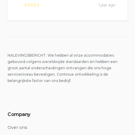
1 jaar ago
Rated
0
out
of
5
.
NALEVINGSBERICHT: We hebben al onze accommodaties
gebouwd volgens wereldwijde standaarden en hebben een
groot aantal onderscheidingen ontvangen die ons hoge
serviceniveau bevestigen. Continue ontwikkeling is de
belangrijkste factor van ons bedrijf.
Company
Over ons