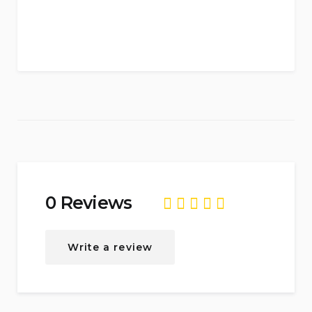
0 Reviews
Rated
0
Write a review
out
of
5
.